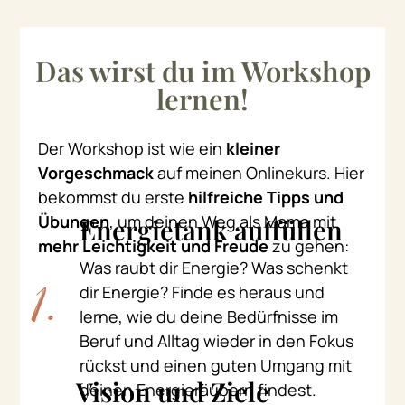
Das wirst du im Workshop
lernen!
Der Workshop ist wie ein
kleiner
Vorgeschmack
auf meinen Onlinekurs. Hier
bekommst du erste
hilfreiche Tipps und
Übungen
, um deinen Weg als Mama mit
Energietank auffüllen
mehr Leichtigkeit und Freude
zu gehen:
Was raubt dir Energie? Was schenkt
dir Energie? Finde es heraus und
1.
lerne, wie du deine Bedürfnisse im
Beruf und Alltag wieder in den Fokus
rückst und einen guten Umgang mit
Vision und Ziele
deinen Energieräubern findest.