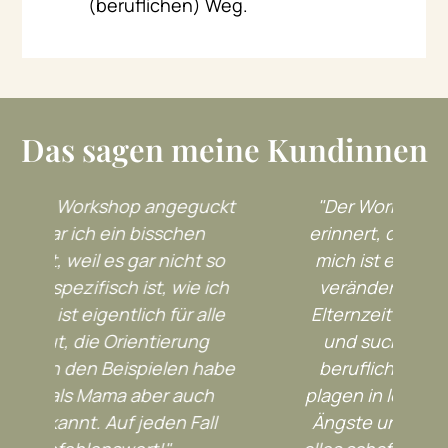
(beruflichen) Weg.
Das sagen meine Kundinnen
kt
"Der Workshop hat mich daran
erinnert, dass es wirklich Zeit für
mo
o
mich ist etwas grundlegend zu
f
ch
verändern. Ich bin noch in der
e
Elternzeit mit meinen Zwillingen
und suche nach einer neuen
be
beruflichen Perspektive. Mich
plagen in letzter Zeit immer mehr
Ängste und Sorgen, wie ich das