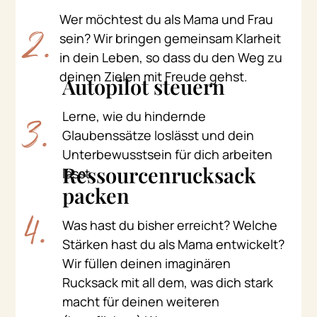
Wer möchtest du als Mama und Frau
sein? Wir bringen gemeinsam Klarheit
2.
in dein Leben, so dass du den Weg zu
deinen Zielen mit Freude gehst.
Autopilot steuern
Lerne, wie du hindernde
3.
Glaubenssätze loslässt und dein
Unterbewusstsein für dich arbeiten
Ressourcenrucksack
lässt.
packen
4.
Was hast du bisher erreicht? Welche
Stärken hast du als Mama entwickelt?
Wir füllen deinen imaginären
Rucksack mit all dem, was dich stark
macht für deinen weiteren