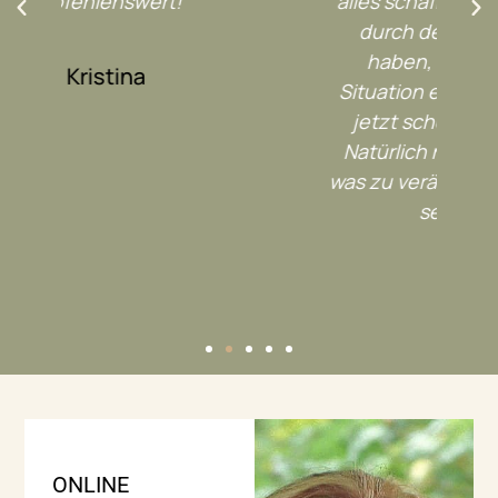
alles schaffen soll. Die Fragen, die
durch den Workshop geführt
haben, haben mir in meiner
Situation echt geholfen, dass ich
jetzt schon etwas klarer sehe!
Natürlich nimmt keiner einen ab,
was zu verändern, aber es hat mich
sehr motiviert! "
Anne
ONLINE